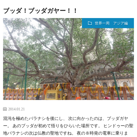
ブッダ！ブッダガヤー！！
世界一周 アジア編
2014.01.21
混沌を極めたバラナシを後にし、 次に向かったのは、ブッダガヤ
ー。 あのブッダが初めて悟りをひらいた場所です。 ヒンドゥーの聖
地バラナシの次は仏教の聖地ですね。 夜の８時発の電車に乗りま