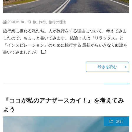
ニ
康
所
ケ
感
2020.05.30
旅
,
旅行
,
旅行の理由
旅行業に携わる私たち。人が旅行をする理由について、考えてみま
ー
したので、ちょっと書いてみます。 結論：人は『リラックス』と
『インスピレーション』のために旅行する 最初からいきなり結論を
シ
書いてみましたが、 […]
ョ
続きを読む
ン
『ココが私のアナザースカイ！』を考えてみ
よう
旅行