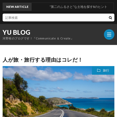
NEW ARTICLE
“第二のふるさと”な土地を探す8のヒント
YU BLOG
河野有のブログです！『Communicate ＆ Create』
人が旅・旅行する理由はコレだ！
経
旅行
営
コ
ミ
旅
ュ
行
健