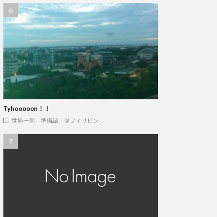
Tyhooooon！！
世界一周 準備編 ＠フィリピン