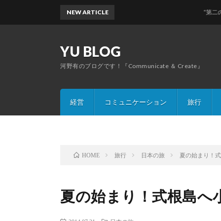
NEW ARTICLE
“第二のふるさと”
YU BLOG
河野有のブログです！『Communicate ＆ Create』
経営
コミュニケーション
旅行
旅行
日本の旅
夏の始まり！
HOME
夏の始まり！式根島へ