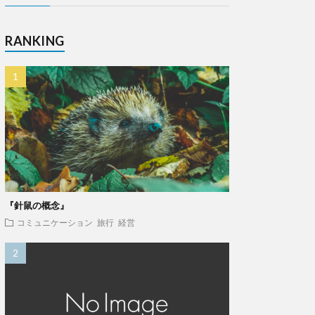
RANKING
『針鼠の概念』
コミュニケーション
旅行
経営