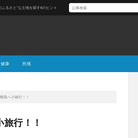
な土地を探す8のヒント
健康
所感
式根島へ小旅行！！
小旅行！！