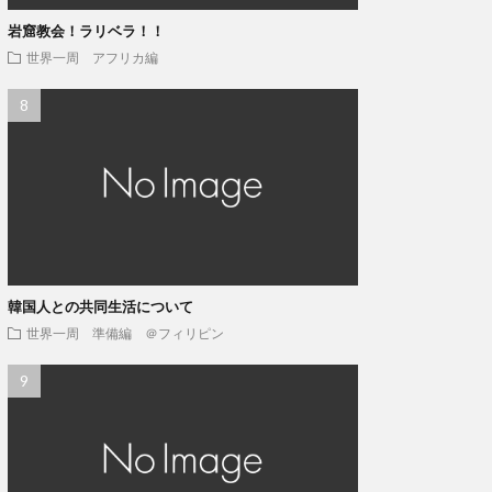
岩窟教会！ラリベラ！！
世界一周 アフリカ編
韓国人との共同生活について
世界一周 準備編 ＠フィリピン