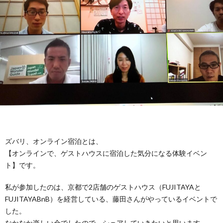
ニ
康
所
ケ
感
ー
シ
ョ
ン
ズバリ、オンライン宿泊とは、
【オンラインで、ゲストハウスに宿泊した気分になる体験イベン
ト】です。
私が参加したのは、京都で2店舗のゲストハウス（FUJITAYAと
FUJITAYABnB）を経営している、藤田さんがやっているイベントで
した。
なかなか楽しい会でしたので、シェアしていきたいと思います。