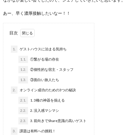
あー、早く濃厚接触したいなー！！
目次
1.
ゲストハウスに泊まる気持ち
1.1.
①繋がる場の存在
1.2.
②個性的な宿主・スタッフ
1.3.
③面白い旅人たち
2.
オンライン成功のための3つの秘訣
2.1.
1. 3種の神器を揃える
2.2.
2. 没入感マシマシ
2.3.
3. 前向きでShare意識の高いゲスト
3.
課題は有料への挑戦！