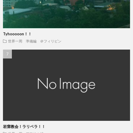
Tyhooooon！！
世界一周 準備編 ＠フィリピン
岩窟教会！ラリベラ！！