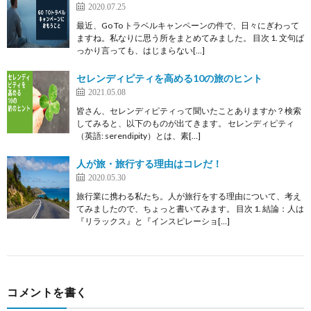
2020.07.25
最近、Go To トラベルキャンペーンの件で、日々にぎわって
ますね。私なりに思う所をまとめてみました。 目次 1. 文句ば
っかり言っても、はじまらない[…]
セレンディピティを高める10の旅のヒント
2021.05.08
皆さん、セレンディピティって聞いたことありますか？検索
してみると、以下のものが出てきます。 セレンディピティ
（英語: serendipity）とは、素[…]
人が旅・旅行する理由はコレだ！
2020.05.30
旅行業に携わる私たち。人が旅行をする理由について、考え
てみましたので、ちょっと書いてみます。 目次 1. 結論：人は
『リラックス』と『インスピレーショ[…]
コメントを書く