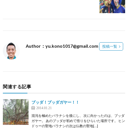
Author：yu.kono1017@gmail.com
投稿一覧
関連する記事
ブッダ！ブッダガヤー！！
2014.01.21
混沌を極めたバラナシを後にし、 次に向かったのは、ブッダ
ガヤー。 あのブッダが初めて悟りをひらいた場所です。 ヒン
ドゥーの聖地バラナシの次は仏教の聖地[…]