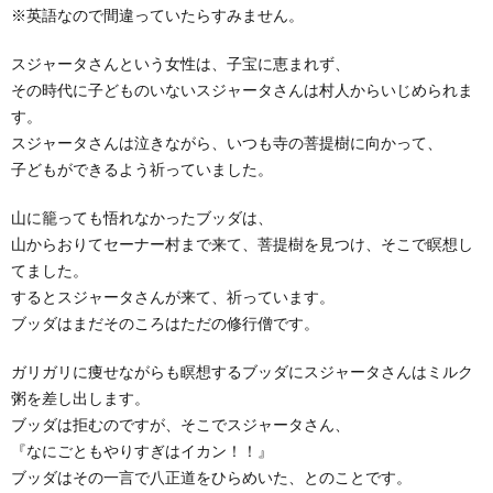
※英語なので間違っていたらすみません。
スジャータさんという女性は、子宝に恵まれず、
その時代に子どものいないスジャータさんは村人からいじめられま
す。
スジャータさんは泣きながら、いつも寺の菩提樹に向かって、
子どもができるよう祈っていました。
山に籠っても悟れなかったブッダは、
山からおりてセーナー村まで来て、菩提樹を見つけ、そこで瞑想し
てました。
するとスジャータさんが来て、祈っています。
ブッダはまだそのころはただの修行僧です。
ガリガリに痩せながらも瞑想するブッダにスジャータさんはミルク
粥を差し出します。
ブッダは拒むのですが、そこでスジャータさん、
『なにごともやりすぎはイカン！！』
ブッダはその一言で八正道をひらめいた、とのことです。