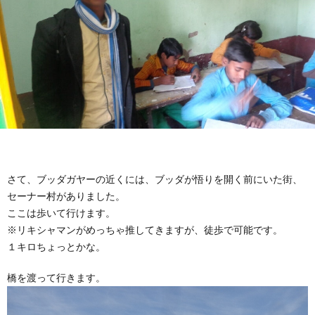
ニ
康
所
ケ
感
ー
シ
ョ
さて、ブッダガヤーの近くには、ブッダが悟りを開く前にいた街、
セーナー村がありました。
ン
ここは歩いて行けます。
※リキシャマンがめっちゃ推してきますが、徒歩で可能です。
１キロちょっとかな。
橋を渡って行きます。