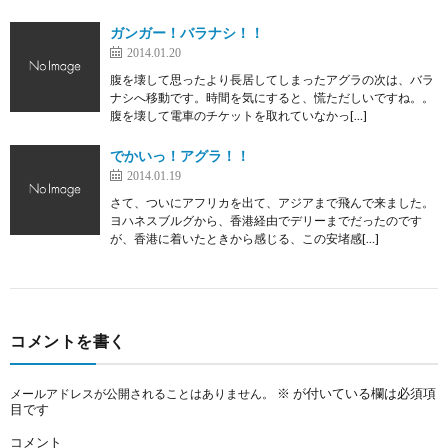
ガンガー！バラナシ！！
2014.01.20
腹を壊して思ったより長居してしまったアグラの次は、バラ
ナシへ移動です。時間を気にすると、慌ただしいですね。。
腹を壊して電車のチケットを取れていなかっ[…]
でかいっ！アグラ！！
2014.01.19
さて、ついにアフリカを出て、アジアまで飛んで来ました。
ヨハネスブルグから、香港経由でデリーまでだったのです
が、香港に着いたときから感じる、この安堵感[…]
コメントを書く
※
が付いている欄は必須項
メールアドレスが公開されることはありません。
目です
コメント