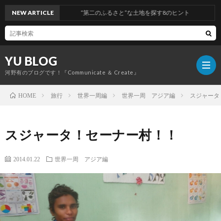
NEW ARTICLE
“第二のふるさと”な土地を探す8のヒント
YU BLOG
河野有のブログです！『Communicate ＆ Create』
旅行
世界一周編
世界一周 アジア編
スジャータ
HOME
経
スジャータ！セーナー村！！
営
コ
2014.01.22
世界一周 アジア編
ミ
旅
ュ
行
健