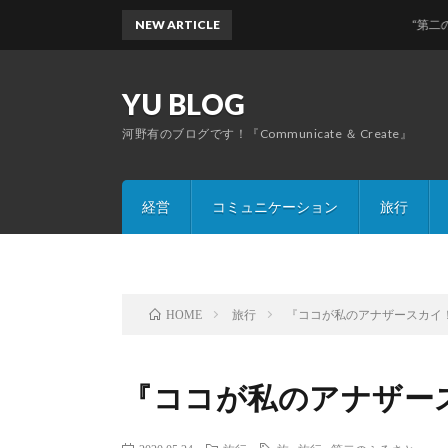
NEW ARTICLE
“第二のふるさと”な
YU BLOG
河野有のブログです！『Communicate ＆ Create』
経営
コミュニケーション
旅行
旅行
『ココが私のアナザースカイ
HOME
『ココが私のアナザー