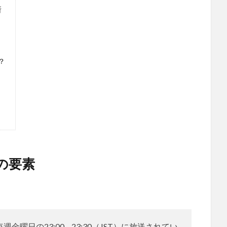
所
？
？
の要素
曜日の23:00 – 23:30（JST）に放送されてい