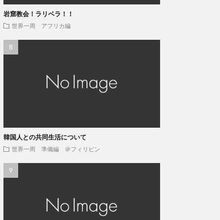
岩窟教会！ラリベラ！！
世界一周 アフリカ編
韓国人との共同生活について
世界一周 準備編 ＠フィリピン