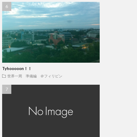
Tyhooooon！！
世界一周 準備編 ＠フィリピン