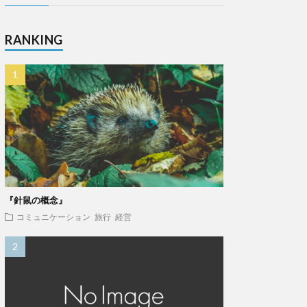
RANKING
『針鼠の概念』
コミュニケーション
旅行
経営