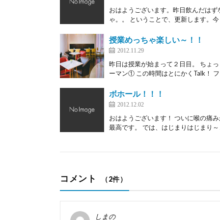
おはようございます。昨日飲んだはず
ゃ。。 ということで、更新します。今
授業めっちゃ楽しい～！！
2012.11.29
昨日は授業が始まって２日目。 ちょっ
ーマン① この時間はとにかくTalk！ フ
ボホール！！！
2012.12.02
おはようございます！ ついに喉の痛
最高です。 では、はじまりはじまり～↓
コメント
（2件）
しまの