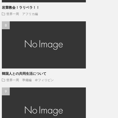
岩窟教会！ラリベラ！！
世界一周 アフリカ編
韓国人との共同生活について
世界一周 準備編 ＠フィリピン