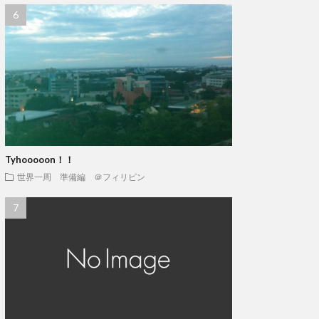
Tyhooooon！！
世界一周 準備編 ＠フィリピン