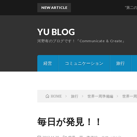
NEW ARTICLE
“第二のふるさ
YU BLOG
河野有のブログです！『Communicate ＆ Create』
経営
コミュニケーション
旅行
旅行
世界一周準備編
世界一
HOME
毎日が発見！！