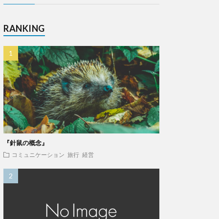
RANKING
『針鼠の概念』
コミュニケーション
旅行
経営