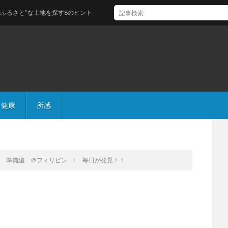
と”な土地を探す8のヒント
健康
所感
周 準備編 ＠フィリピン
毎日が発見！！