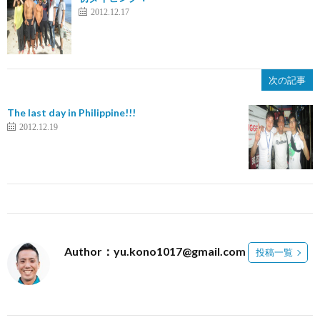
2012.12.17
次の記事
The last day in Philippine!!!
2012.12.19
Author：yu.kono1017@gmail.com
投稿一覧