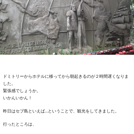
ニ
康
所
ケ
感
ー
シ
ョ
ドミトリーからホテルに移ってから朝起きるのが２時間遅くなりま
した。
ン
緊張感でしょうか。
いかんいかん！
昨日はセブ島といえば…ということで、観光をしてきました。
行ったところは、