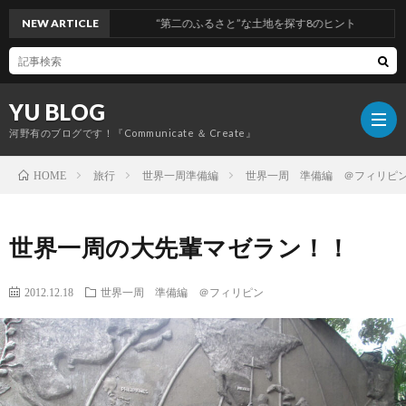
NEW ARTICLE
“第二のふるさと”な土地を探す8のヒント
YU BLOG
河野有のブログです！『Communicate ＆ Create』
旅行
世界一周準備編
世界一周 準備編 ＠フィリピ
HOME
経
世界一周の大先輩マゼラン！！
営
コ
2012.12.18
世界一周 準備編 ＠フィリピン
ミ
旅
ュ
行
健