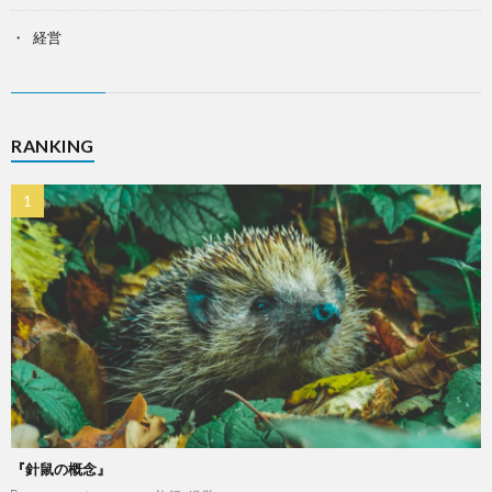
経営
RANKING
『針鼠の概念』