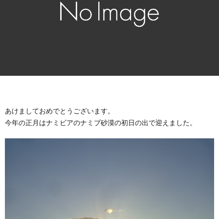
ニ
康
所
ケ
感
ー
シ
ョ
あけましておめでとうございます。
今年の正月はナミビアのナミブ砂漠の初日の出で迎えました。
ン