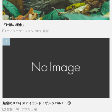
『針鼠の概念』
コミュニケーション
旅行
経営
魅惑のスパイスアイランド！ザンジバル！！①
世界一周 アフリカ編