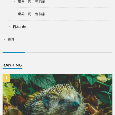
世界一周 中米編
世界一周 南米編
日本の旅
経営
RANKING