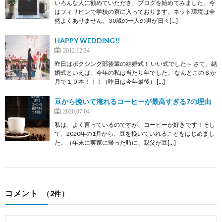
いろんな人に勧めていただき、ブログを始めてみました。今
はフィリピンで学校の寮に入っております。ネット環境は全
然よくありません。 30歳の一人の男が日々[…]
HAPPY WEDDING!!
2012.12.24
昨日はボクシング部後輩の結婚式！ いい式でした～ さて、結
婚式といえば、今年の私は当たり年でした。 なんとこの６か
月で１０本！！！（昨日は今年最後） […]
豆から挽いて淹れるコーヒーが最高すぎる7の理由
2020.07.04
私は、よく言っているのですが、コーヒーが好きです！そし
て、2020年の1月から、豆を挽いていれることをはじめまし
た。（年末に実家に帰った時に、親父が豆[…]
コメント
（2件）