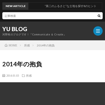
NEW ARTICLE
“第二のふるさと”な土地を探す8のヒント
YU BLOG
河野有のブログです！『Communicate ＆ Create』
所感
2014年の抱負
HOME
経
2014年の抱負
営
コ
2014.01.03
所感
ミ
旅
ュ
行
健