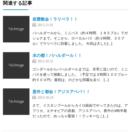
関連する記事
岩窟教会！ラリベラ！！
2013.11.01
バハルダールから、ミニバス（約４時間、１８５ブル）でガ
シェナまで。そこから、ローカルバス（約３時間、３０ブ
ル）でラリベラに到着しました。 今回は大した[…]
水の都！バハルダール！！
2013.10.31
ゴンダールからバハルダールまでは、非常に近いので、ミニ
バスを使って移動しました。（予定では３時間１００ブル＝
約５００円） 最初は、のどかな田園を走り、[…]
意外と都会！アジスアベバ！！
2013.10.24
さて、イスタンブールからカイロ経由でやってきたのは、ア
フリカ、エチオピアの首都、アジスアベバ。 夜中の3時半着
だったので、めっちゃ緊張！！ラッキーなこ[…]