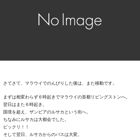
ニ
康
所
ケ
感
ー
シ
ョ
さてさて、マラウイでのんびりした後は、また移動です。
ン
まずは相変わらず６時起きでマラウイの首都リビングストンへ。
翌日はまた６時起き。
国境を超え、ザンビアのルサカという街へ。
ちなみにルサカは大都会でした。
ビックリ！！
そして翌日、ルサカからのバスは大変。