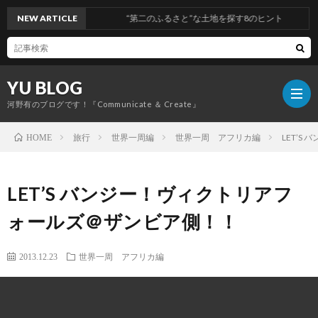
NEW ARTICLE
“第二のふるさと”な土地を探す8のヒント
YU BLOG
河野有のブログです！『Communicate ＆ Create』
旅行
世界一周編
世界一周 アフリカ編
LET’
HOME
経
LET’S バンジー！ヴィクトリアフ
営
コ
ォールズ＠ザンビア側！！
ミ
旅
2013.12.23
世界一周 アフリカ編
ュ
行
健