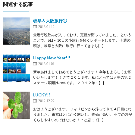
関連する記事
岐阜＆大阪旅行①
2013.01.12
最近毎晩飲みが入っており、更新が滞っていました。 という
ことで、6日～10日の小旅行を軽くレポートします。 今週の
頭は、岐阜と大阪に旅行に行ってきまし[…]
Happy New Year!!!
2013.01.01
新年あけましておめでとうございます！ 今年もよろしくお願
いいたします！！ さて２０１３年、私にとっては人生の第２
ステージ幕開けの年です。 ２０１２年１[…]
LUCKY!?
2012.12.22
おはようございます。 フィリピンから帰ってきて４日目にな
りました。 東京はとにかく寒いし、物価が高い。 セブの方が
くらしやすいのではないか！？と思って[…]