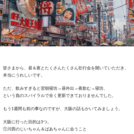
ニ
康
所
ケ
感
ー
シ
ョ
皆さまから、昼＆夜とたくさんたくさん壮行会を開いていただき、
本当にうれしいです。
ン
ただ、飲みすぎると翌朝寝坊→昼外出→夜飲む→寝坊、
という負のスパイラルで全く更新できておりませんでした。
もう1週間も前の事なのですが、大阪の話もかいてみましょう。
大阪に行った目的は3つ。
①川西のじいちゃん＆ばあちゃんに会うこと