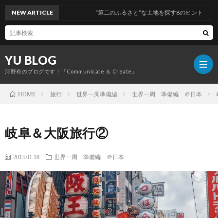
NEW ARTICLE
“第二のふるさと”な土地を探す8のヒント
YU BLOG
河野有のブログです！『Communicate ＆ Create』
旅行
世界一周準備編
世界一周 準備編 ＠日本
HOME
経
岐阜＆大阪旅行②
営
コ
2013.01.18
世界一周 準備編 ＠日本
ミ
旅
ュ
行
健