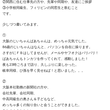
②関西に住む仕事先の方や、先輩や同期や、友達にご挨拶
③小学校同級生、フィリピンの同窓生と飲むこと
です。
少しづつ書いてみます。
①
大阪のじいちゃんばあちゃんは、めっちゃ元気でした。
86歳のじいちゃんはなんと、パソコンを自在に操ります。
さすがにＦＢはしてませんが、メールやヤフオクはバリバリ！
ばあちゃんもトンカツを作ってくれて、感動しました！
夜も23時ごろまで語り、久しぶりに楽しかった。
岐阜同様、ひ孫を早く見せねば！と思いました。。。
②
大阪本社勤務の新聞社の方や、
会社先輩、会社同期、
中高同級生の奥さん＆子どもなど、
めっちゃ多くの知り合いと会うことができました。