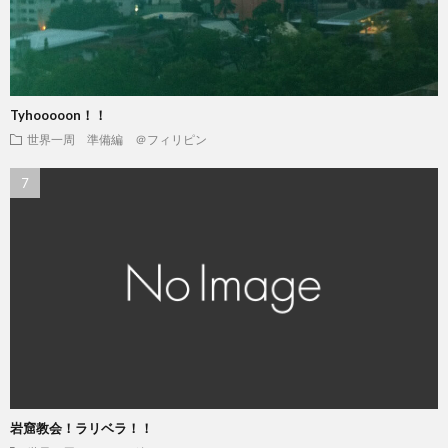
Tyhooooon！！
世界一周 準備編 ＠フィリピン
岩窟教会！ラリベラ！！