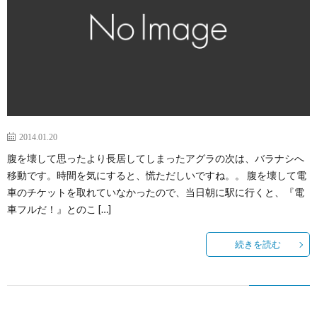
ニ
康
所
ケ
感
ー
シ
2014.01.20
腹を壊して思ったより長居してしまったアグラの次は、バラナシへ
ョ
移動です。時間を気にすると、慌ただしいですね。。 腹を壊して電
車のチケットを取れていなかったので、当日朝に駅に行くと、『電
ン
車フルだ！』とのこ […]
続きを読む