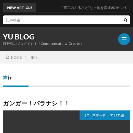
NEW ARTICLE
“第二のふるさと”な土地を探す8のヒント
YU BLOG
河野有のブログです！『Communicate ＆ Create』
旅行
HOME
経
旅行
営
コ
ガンガー！バラナシ！！
ミ
旅
世界一周 アジア編
ュ
行
健