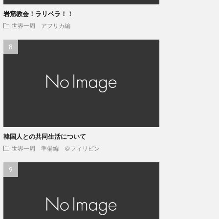
岩窟教会！ラリベラ！！
世界一周 アフリカ編
韓国人との共同生活について
世界一周 準備編 ＠フィリピン