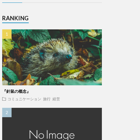
RANKING
『針鼠の概念』
コミュニケーション
旅行
経営