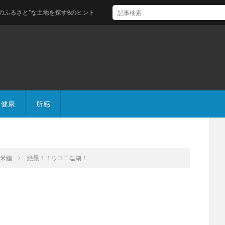
土地を探す8のヒント
健康
所感
南米編
絶景！！ウユニ塩湖！