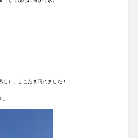
私も）、しこたま晴れました！
を。