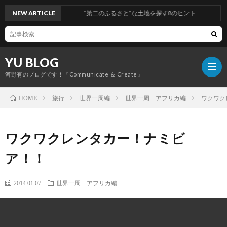
NEW ARTICLE
“第二のふるさと”な土地を探す8のヒント
YU BLOG
河野有のブログです！『Communicate ＆ Create』
旅行
世界一周編
世界一周 アフリカ編
ワクワク
HOME
経
ワクワクレンタカー！ナミビ
営
コ
ア！！
ミ
旅
2014.01.07
世界一周 アフリカ編
ュ
行
健