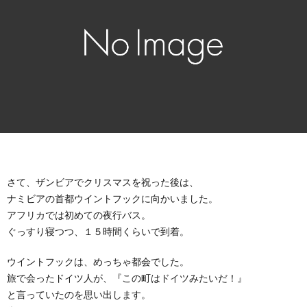
ニ
康
所
ケ
感
ー
シ
ョ
さて、ザンビアでクリスマスを祝った後は、
ン
ナミビアの首都ウイントフックに向かいました。
アフリカでは初めての夜行バス。
ぐっすり寝つつ、１５時間くらいで到着。
ウイントフックは、めっちゃ都会でした。
旅で会ったドイツ人が、『この町はドイツみたいだ！』
と言っていたのを思い出します。