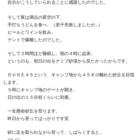
自分がこうしていられることに感謝したのでした。
そして夜は満点の星空の下、
手打ちうどんを食べ、（若干失敗しましたが…）
ビールとワインを飲み、
テントで爆睡したのでした。
そして２時間ほど睡眠し、朝の４時に起床。
というのも、初日の出をナミブ砂漠から見たかったからです。
ＤＵＮＥ４５という、キャンプ地から４５キロ離れた砂丘を目指
します。
５時にキャンプ地のゲートが開き、
日の出の１５分前くらいに到着。
一生懸命砂丘を登ります。
昨日から登ってばっかりです笑
砂に足を取られながら登って、しばらくすると、
ついに。。。